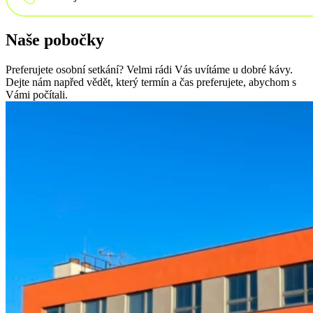
Naše pobočky
Externí marketingové oddělení
YDcollab: buďme obchodní partneři
Preferujete osobní setkání? Velmi rádi Vás uvítáme u dobré kávy.
Dejte nám napřed vědět, který termín a čas preferujete, abychom s
Vámi počítali.