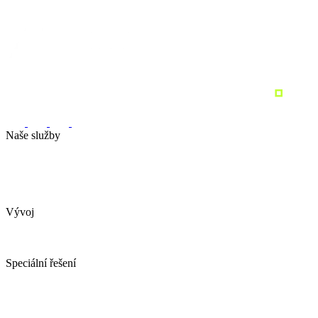
Naše služby
Marketingová strategie
Performance marketing
Sociální sítě
Marketingový audit
Pronajměte si marketing
Vývoj
Webové stránky
Tvorba e-shopu
Spotřebitelské soutěže
Speciální řešení
AI obchodní asistent
YDconnect
YDCollab
Spotřebitelské soutěže