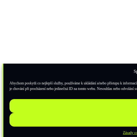
S
Abychom poskytli co nejlepší služby, používáme k ukládání a/nebo přístupu k informací
je chování při procházení nebo jedinečná ID na tomto webu. Nesouhlas nebo odvolání sou
Zásady c