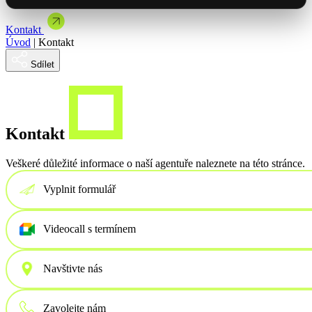
Brandová kampaň spojená s showroomem
Články & studie
Mýty a mylné představy o automatizaci
Kontakt
Mohlo by Vás zajímat
Vybrat termín
Úvod
|
Kontakt
Se Spakem jsme uvedli řadu Master na český trh
Jak jsme dodali NFC vizitky pro ORLEN Slovakia
Sdílet
Mohlo by Vás zajímat
Nabídka spolupráce
Kontakt
Veškeré důležité informace o naší agentuře naleznete na této stránce.
Vyplnit formulář
Videocall s termínem
Navštivte nás
Zavolejte nám