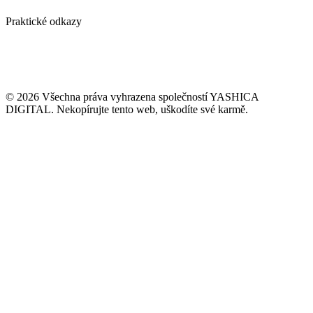
Ověření emailové adresy ZDARMA
Praktické odkazy
Případové studie
Blog / vlog
Kontakt
GDPR
VOP naší agentury
© 2026 Všechna práva vyhrazena společností YASHICA
DIGITAL. Nekopírujte tento web, uškodíte své karmě.