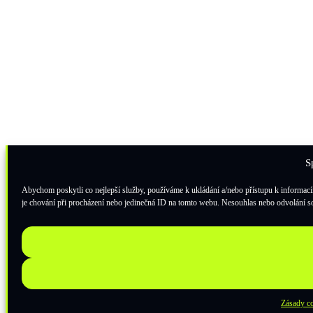
S
Abychom poskytli co nejlepší služby, používáme k ukládání a/nebo přístupu k informací
je chování při procházení nebo jedinečná ID na tomto webu. Nesouhlas nebo odvolání sou
Zásady c