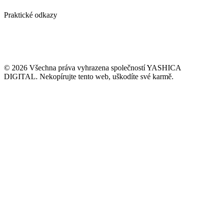
Ověření emailové adresy ZDARMA
Praktické odkazy
Případové studie
Blog / vlog
Kontakt
GDPR
VOP naší agentury
© 2026 Všechna práva vyhrazena společností YASHICA
DIGITAL. Nekopírujte tento web, uškodíte své karmě.