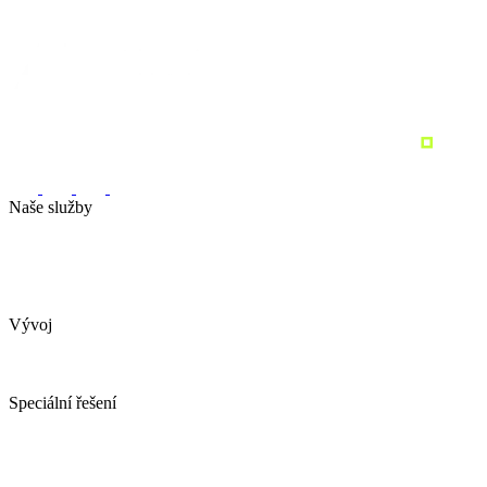
Naše služby
Marketingová strategie
Performance marketing
Sociální sítě
Marketingový audit
Pronajměte si marketing
Vývoj
Webové stránky
Tvorba e-shopu
Spotřebitelské soutěže
Speciální řešení
AI obchodní asistent
YDconnect
YDCollab
Spotřebitelské soutěže