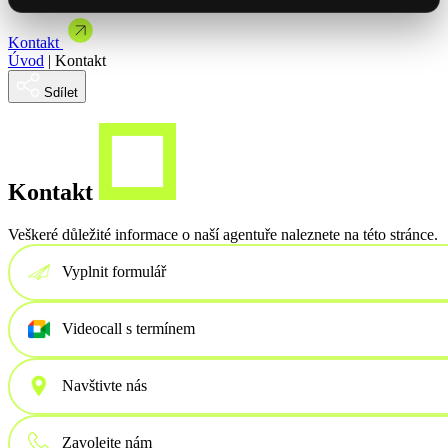
Brandová kampaň spojená s showroomem
Články & studie
Mýty a mylné představy o automatizaci
Kontakt
Mohlo by Vás zajímat
Vybrat termín
Úvod
|
Kontakt
Se Spakem jsme uvedli řadu Master na český trh
Jak jsme dodali NFC vizitky pro ORLEN Slovakia
Sdílet
Mohlo by Vás zajímat
Nabídka spolupráce
Kontakt
Veškeré důležité informace o naší agentuře naleznete na této stránce.
Vyplnit formulář
Videocall s termínem
Navštivte nás
Zavolejte nám