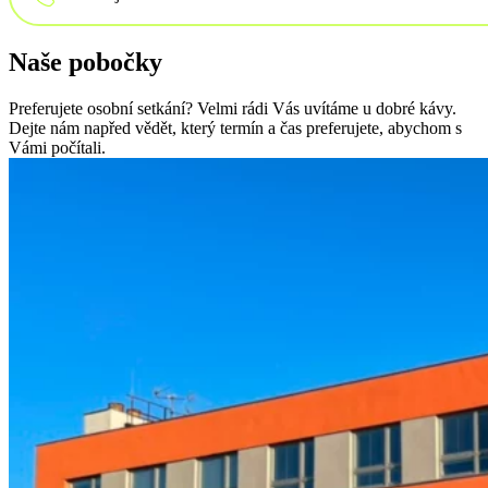
Naše pobočky
Externí marketingové oddělení
YDcollab: buďme obchodní partneři
Preferujete osobní setkání? Velmi rádi Vás uvítáme u dobré kávy.
Dejte nám napřed vědět, který termín a čas preferujete, abychom s
Vámi počítali.