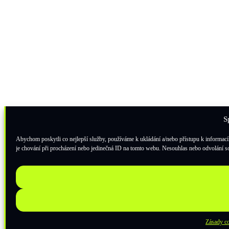
S
Abychom poskytli co nejlepší služby, používáme k ukládání a/nebo přístupu k informací
je chování při procházení nebo jedinečná ID na tomto webu. Nesouhlas nebo odvolání sou
Zásady c