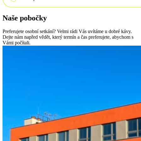
Naše pobočky
Externí marketingové oddělení
YDcollab: buďme obchodní partneři
Preferujete osobní setkání? Velmi rádi Vás uvítáme u dobré kávy.
Dejte nám napřed vědět, který termín a čas preferujete, abychom s
Vámi počítali.