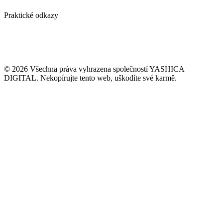
Ověření emailové adresy ZDARMA
Praktické odkazy
Případové studie
Blog / vlog
Kontakt
GDPR
VOP naší agentury
© 2026 Všechna práva vyhrazena společností YASHICA
DIGITAL. Nekopírujte tento web, uškodíte své karmě.