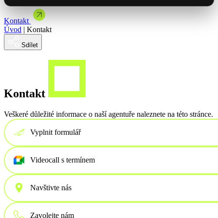
Brandová kampaň spojená s showroomem
Články & studie
Mýty a mylné představy o automatizaci
Kontakt
Mohlo by Vás zajímat
Vybrat termín
Úvod
|
Kontakt
Se Spakem jsme uvedli řadu Master na český trh
Jak jsme dodali NFC vizitky pro ORLEN Slovakia
Sdílet
Mohlo by Vás zajímat
Nabídka spolupráce
Kontakt
Veškeré důležité informace o naší agentuře naleznete na této stránce.
Vyplnit formulář
Videocall s termínem
Navštivte nás
Zavolejte nám