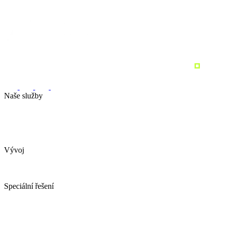
Naše služby
Marketingová strategie
Performance marketing
Sociální sítě
Marketingový audit
Pronajměte si marketing
Vývoj
Webové stránky
Tvorba e-shopu
Spotřebitelské soutěže
Speciální řešení
AI obchodní asistent
YDconnect
YDCollab
Spotřebitelské soutěže