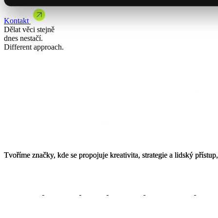
Kontakt
Vybrat termín
Dělat věci stejně
dnes nestačí.
Different approach.
Externí marketingové oddělení
YDcollab: buďme obchodní partneři
Tvoříme
Tvoříme
značky,
značky,
kde
kde
se
se
propojuje
propojuje
kreativita,
kreativita,
strategie
strategie
a
a
lidský
lidský
přístup,
přístup,
performance
strategie
webové stránky