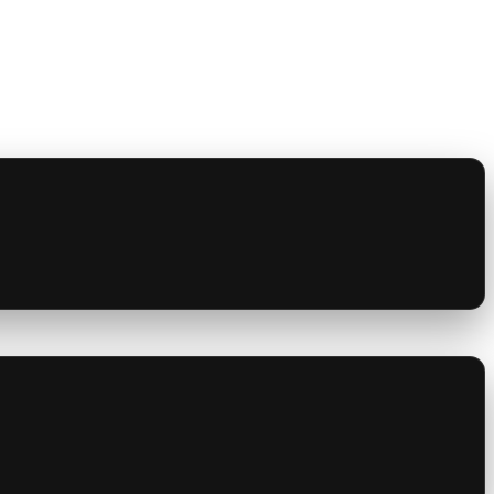
Ověření emailové adresy ZDARMA
er na český trh
é představy o automatizaci