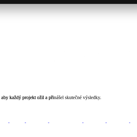
aby
aby
každý
každý
projekt
projekt
ožil
ožil
a
a
přinášel
přinášel
skutečné
skutečné
výsledky.
výsledky.
e-shopy
zakázkový vývoj
sociální sítě