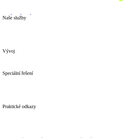
Naše služby
Marketingová strategie
Performance marketing
Sociální sítě
Marketingový audit
Pronajměte si marketing
Vývoj
Webové stránky
Tvorba e-shopu
Spotřebitelské soutěže
Speciální řešení
AI obchodní asistent
YDconnect
YDCollab
Spotřebitelské soutěže
Ověření emailové adresy ZDARMA
Praktické odkazy
Případové studie
Blog / vlog
Kontakt
GDPR
VOP naší agentury