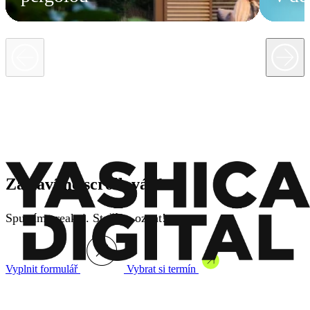
Zastavíme scrollování
Spustíme reakci. Stačí se ozvat!
Vyplnit formulář
Vybrat si termín