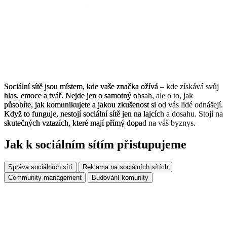
Sociální
Sociální
sítě
sítě
jsou
jsou
místem,
místem,
kde
kde
vaše
vaše
značka
značka
ožívá
ožívá
–
–
kde
kde
získává
získává
svůj
svůj
hlas,
hlas,
emoce
emoce
a
a
tvář.
tvář.
Nejde
Nejde
jen
jen
o
o
samotný
samotný
obsah,
obsah,
ale
ale
o
o
to,
to,
jak
jak
působíte,
působíte,
jak
jak
komunikujete
komunikujete
a
a
jakou
jakou
zkušenost
zkušenost
si
si
od
od
vás
vás
lidé
lidé
odnášejí.
odnášejí.
Když
Když
to
to
funguje,
funguje,
nestojí
nestojí
sociální
sociální
sítě
sítě
jen
jen
na
na
lajcích
lajcích
a
a
dosahu.
dosahu.
Stojí
Stojí
na
na
skutečných
skutečných
vztazích,
vztazích,
které
které
mají
mají
přímý
přímý
dopad
dopad
na
na
váš
váš
byznys.
byznys.
Jak k sociálním sítím přistupujeme
Správa sociálních sítí
Reklama na sociálních sítích
Community management
Budování komunity