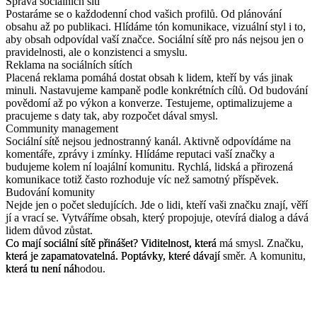
Správa sociálních sítí
Postaráme se o každodenní chod vašich profilů. Od plánování
obsahu až po publikaci. Hlídáme tón komunikace, vizuální styl i to,
aby obsah odpovídal vaší značce. Sociální sítě pro nás nejsou jen o
pravidelnosti, ale o konzistenci a smyslu.
Reklama na sociálních sítích
Placená reklama pomáhá dostat obsah k lidem, kteří by vás jinak
minuli. Nastavujeme kampaně podle konkrétních cílů. Od budování
povědomí až po výkon a konverze. Testujeme, optimalizujeme a
pracujeme s daty tak, aby rozpočet dával smysl.
Community management
Sociální sítě nejsou jednostranný kanál. Aktivně odpovídáme na
komentáře, zprávy i zmínky. Hlídáme reputaci vaší značky a
budujeme kolem ní loajální komunitu. Rychlá, lidská a přirozená
komunikace totiž často rozhoduje víc než samotný příspěvek.
Budování komunity
Nejde jen o počet sledujících. Jde o lidi, kteří vaši značku znají, věří
jí a vrací se. Vytváříme obsah, který propojuje, otevírá dialog a dává
lidem důvod zůstat.
Co
Co
mají
mají
sociální
sociální
sítě
sítě
přinášet?
přinášet?
Viditelnost,
Viditelnost,
která
která
má
má
smysl.
smysl.
Značku,
Značku,
která
která
je
je
zapamatovatelná.
zapamatovatelná.
Poptávky,
Poptávky,
které
které
dávají
dávají
směr.
směr.
A
A
komunitu,
komunitu,
která
která
tu
tu
není
není
náhodou.
náhodou.
omplexně
sociální s