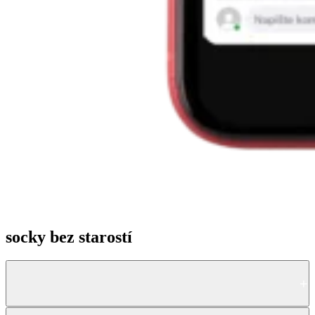
socky bez starostí
Publikační plán
+
Navrhneme dlouhodobý plán obsahu, který dává smysl vaší značce i