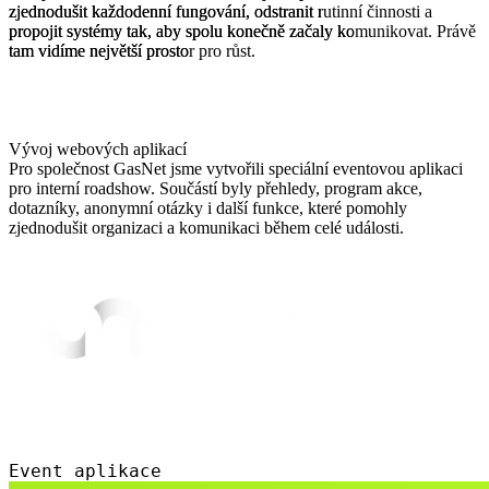
zjednodušit
zjednodušit
každodenní
každodenní
fungování,
fungování,
odstranit
odstranit
rutinní
rutinní
činnosti
činnosti
a
a
propojit
propojit
systémy
systémy
tak,
tak,
aby
aby
spolu
spolu
konečně
konečně
začaly
začaly
komunikovat.
komunikovat.
Právě
Právě
tam
tam
vidíme
vidíme
největší
největší
prostor
prostor
pro
pro
růst.
růst.
na míru
objevte
výh
Vývoj webových aplikací
Pro společnost GasNet jsme vytvořili speciální eventovou aplikaci
pro interní roadshow. Součástí byly přehledy, program akce,
dotazníky, anonymní otázky i další funkce, které pomohly
zjednodušit organizaci a komunikaci během celé události.
Event aplikace