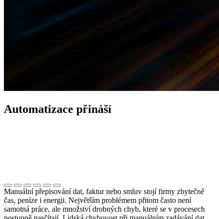
Automatizace přináší
Manuální přepisování dat, faktur nebo smluv stojí firmy zbytečně
čas, peníze i energii. Největším problémem přitom často není
samotná práce, ale množství drobných chyb, které se v procesech
postupně nasčítají. Lidská chybovost při manuálním zadávání dat