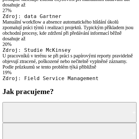
dosahuje až
27%
Zdroj: data Gartner
Manuální workflow a absence automatického hlídání úkolů
zpomalují práci týmů i realizaci projektů. Typickým příkladem jsou
obchodní procesy, kde zdržení při předávání informací běžně
dosahuje až
20%
Zdroj: Studie McKinsey
U pracovníků v terénu se při práci s papírovými reporty pravidelně
objevují ztracené, poškozené nebo nečitelně vyplněné záznamy.
Podle průzkumů se tento problém týká přibližně
19%
Zdroj: Field Service Management
Jak pracujeme?
Vstupní analýza a definice zadání
+
Každé řešení začíná pochopením toho, jak firma funguje. Než se
Návrh řešení a předložení kalkulace
+
pustíme do samotného vývoje, potřebujeme detailně poznat vaše