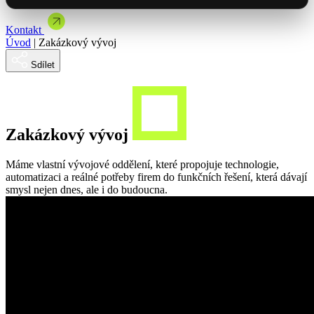
Brandová kampaň spojená s showroomem
Články & studie
Mýty a mylné představy o automatizaci
Kontakt
Mohlo by Vás zajímat
Vybrat termín
Úvod
|
Zakázkový vývoj
Se Spakem jsme uvedli řadu Master na český trh
Jak jsme dodali NFC vizitky pro ORLEN Slovakia
Sdílet
Mohlo by Vás zajímat
Nabídka spolupráce
Zakázkový vývoj
Máme vlastní vývojové oddělení, které propojuje technologie,
automatizaci a reálné potřeby firem do funkčních řešení, která dávají
smysl nejen dnes, ale i do budoucna.