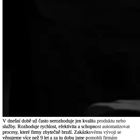
V
V
dnešní
dnešní
době
době
už
už
často
často
nerozhoduje
nerozhoduje
jen
jen
kvalita
kvalita
produktu
produktu
nebo
nebo
služby.
služby.
Rozhoduje
Rozhoduje
rychlost,
rychlost,
efektivita
efektivita
a
a
schopnost
schopnost
automatizovat
automatizovat
procesy,
procesy,
které
které
firmy
firmy
zbytečně
zbytečně
brzdí.
brzdí.
Zakázkovému
Zakázkovému
vývoji
vývoji
se
se
věnujeme
věnujeme
více
více
než
než
9
9
let
let
a
a
za
za
tu
tu
dobu
dobu
jsme
jsme
pomohli
pomohli
firmám
firmám