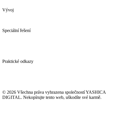
Pronajměte si marketing
Vývoj
Webové stránky
Tvorba e-shopu
Spotřebitelské soutěže
Speciální řešení
AI obchodní asistent
YDconnect
YDCollab
Spotřebitelské soutěže
Ověření emailové adresy ZDARMA
Praktické odkazy
Případové studie
Blog / vlog
Kontakt
GDPR
VOP naší agentury
© 2026 Všechna práva vyhrazena společností YASHICA
DIGITAL. Nekopírujte tento web, uškodíte své karmě.