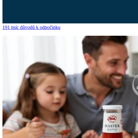
191 tisíc důvodů k odpočinku