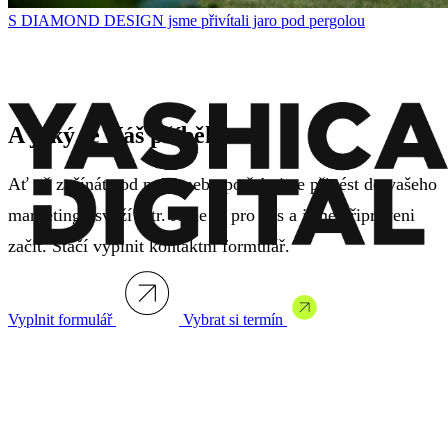
S DIAMOND DESIGN jsme přivítali jaro pod pergolou
A jaký je Váš příběh?
Ať už začínáte od nuly, nebo potřebujete přinést do vašeho
marketingu svěží vítr. Jsme tu pro vás a jsme připraveni
začít. Stačí vyplnit kontaktní formulář.
Vyplnit formulář
Vybrat si termín