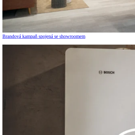
Brandová kampaň spojená se showroomem