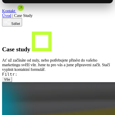
Brandová kampaň spojená s showroomem
Články & studie
Mýty a mylné představy o automatizaci
Kontakt
Mohlo by Vás zajímat
Vybrat termín
Úvod
|
Case Study
Se Spakem jsme uvedli řadu Master na český trh
Jak jsme dodali NFC vizitky pro ORLEN Slovakia
Sdílet
Mohlo by Vás zajímat
Nabídka spolupráce
Case study
Ať už začínáte od nuly, nebo potřebujete přinést do vašeho
marketingu svěží vítr. Jsme tu pro vás a jsme připraveni začít. Stačí
vyplnit kontaktní formulář.
Filtr:
Vše