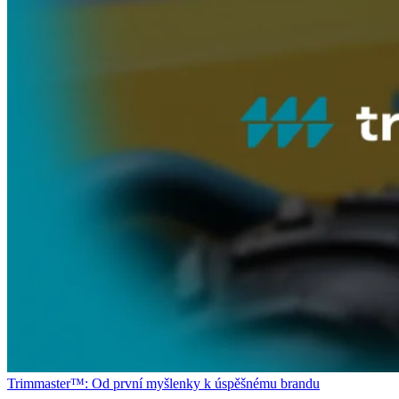
Externí marketingové oddělení
YDcollab: buďme obchodní partneři
Trimmaster™: Od první myšlenky k úspěšnému brandu