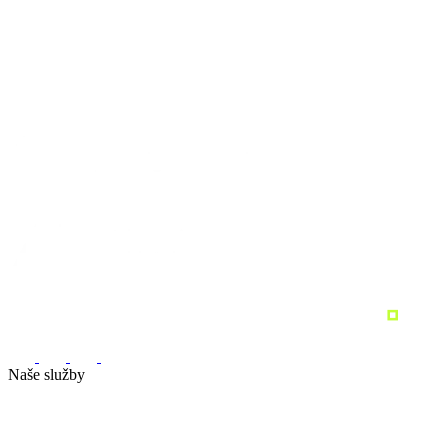
Naše služby
Marketingová strategie
Performance marketing
Sociální sítě
Marketingový audit