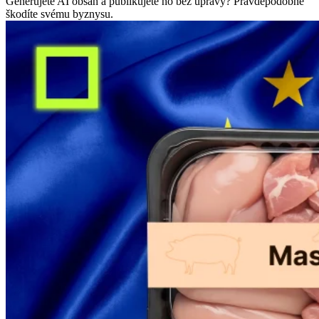
Generujete AI obsah a publikujete ho bez úpravy? Pravděpodobně
škodíte svému byznysu.