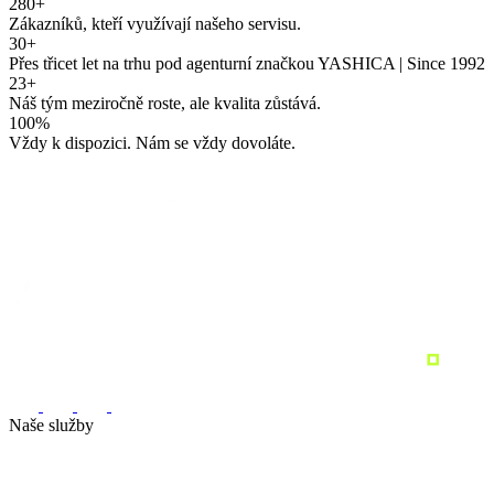
280+
Ať už začínáte od nuly, nebo potřebujete přinést do vašeho
přinést do vašeho marketingu svěží vítr. Jsme tu pro vás a jsme
Zákazníků, kteří využívají našeho servisu.
marketingu svěží vítr. Jsme tu pro vás a jsme připraveni začít. Stačí
připraveni začít. Stačí vyplnit kontaktní formulář.
30+
vyplnit kontaktní formulář. Ať už začínáte od nuly, nebo potřebujete
Přes třicet let na trhu pod agenturní značkou YASHICA | Since 1992
23+
přinést do vašeho marketingu svěží vítr. Jsme tu pro vás a jsme
Náš tým meziročně roste, ale kvalita zůstává.
připraveni začít. Stačí vyplnit kontaktní formulář.
100%
Vždy k dispozici. Nám se vždy dovoláte.
Naše služby
Marketingová strategie
Performance marketing
Sociální sítě