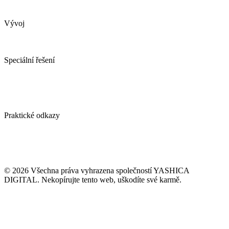
Marketingový audit
Pronajměte si marketing
Vývoj
Webové stránky
Tvorba e-shopu
Spotřebitelské soutěže
Speciální řešení
AI obchodní asistent
YDconnect
YDCollab
Spotřebitelské soutěže
Ověření emailové adresy ZDARMA
Praktické odkazy
Případové studie
Blog / vlog
Kontakt
GDPR
VOP naší agentury
© 2026 Všechna práva vyhrazena společností YASHICA
DIGITAL. Nekopírujte tento web, uškodíte své karmě.