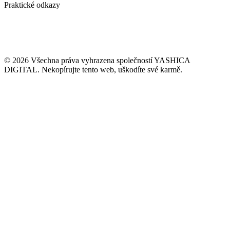
Praktické odkazy
Případové studie
Blog / vlog
Kontakt
GDPR
VOP naší agentury
© 2026 Všechna práva vyhrazena společností YASHICA
DIGITAL. Nekopírujte tento web, uškodíte své karmě.