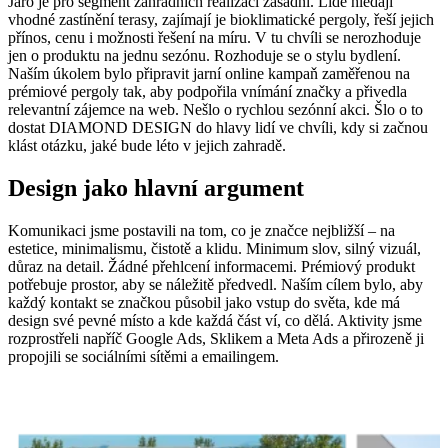
Jaro je pro segment zahradních realizací zásadní. Lidé hledají
vhodné zastínění terasy, zajímají je bioklimatické pergoly, řeší jejich
přínos, cenu i možnosti řešení na míru. V tu chvíli se nerozhoduje
jen o produktu na jednu sezónu. Rozhoduje se o stylu bydlení.
Naším úkolem bylo připravit jarní online kampaň zaměřenou na
prémiové pergoly tak, aby podpořila vnímání značky a přivedla
relevantní zájemce na web. Nešlo o rychlou sezónní akci. Šlo o to
dostat DIAMOND DESIGN do hlavy lidí ve chvíli, kdy si začnou
klást otázku, jaké bude léto v jejich zahradě.
Design jako hlavní argument
Komunikaci jsme postavili na tom, co je značce nejbližší – na
estetice, minimalismu, čistotě a klidu. Minimum slov, silný vizuál,
důraz na detail. Žádné přehlcení informacemi. Prémiový produkt
potřebuje prostor, aby se náležitě předvedl. Naším cílem bylo, aby
každý kontakt se značkou působil jako vstup do světa, kde má
design své pevné místo a kde každá část ví, co dělá. Aktivity jsme
rozprostřeli napříč Google Ads, Sklikem a Meta Ads a přirozeně ji
propojili se sociálními sítěmi a emailingem.