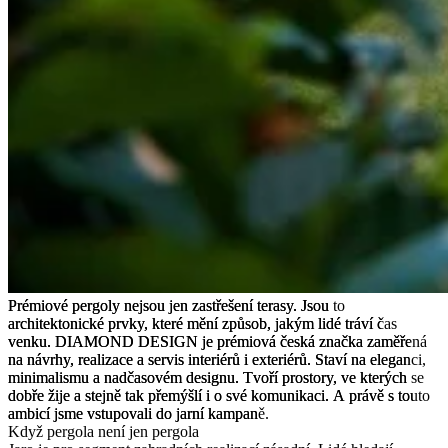
Prémiové
Prémiové
pergoly
pergoly
nejsou
nejsou
jen
jen
zastřešení
zastřešení
terasy.
terasy.
Jsou
Jsou
to
to
architektonické
architektonické
prvky,
prvky,
které
které
mění
mění
způsob,
způsob,
jakým
jakým
lidé
lidé
tráví
tráví
čas
čas
venku.
venku.
DIAMOND
DIAMOND
DESIGN
DESIGN
je
je
prémiová
prémiová
česká
česká
značka
značka
zaměřená
zaměřená
na
na
návrhy,
návrhy,
realizace
realizace
a
a
servis
servis
interiérů
interiérů
i
i
exteriérů.
exteriérů.
Staví
Staví
na
na
eleganci,
eleganci,
minimalismu
minimalismu
a
a
nadčasovém
nadčasovém
designu.
designu.
Tvoří
Tvoří
prostory,
prostory,
ve
ve
kterých
kterých
se
se
dobře
dobře
žije
žije
a
a
stejně
stejně
tak
tak
přemýšlí
přemýšlí
i
i
o
o
své
své
komunikaci.
komunikaci.
A
A
právě
právě
s
s
touto
touto
ambicí
ambicí
jsme
jsme
vstupovali
vstupovali
do
do
jarní
jarní
kampaně.
kampaně.
Když pergola není jen pergola