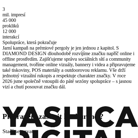
3
mil. impresí
45 000
prokliků
12 000
interakcí
Spolupráce, která pokračuje
Jarní kampaň na prémiové pergoly je jen jednou z kapitol. S
DIAMOND DESIGN dlouhodobě rozvíjíme značku napříč online i
offline prostředím. Zajišťujeme správu sociálních sítí a community
management, tvoříme online vizuály, bannery i videa a připravujeme
také tiskoviny, POS materiály a outdoorovou reklamu. Vše drží
jednotný vizuální rukopis a respektuje charakter značky. V roce
2026 jsme společně vstoupili do páté sezóny spolupráce – s jasnou
vizí a chutí posouvat značku dál.
Připraveni zastínit konkurenci?
Stačí se ozvat.