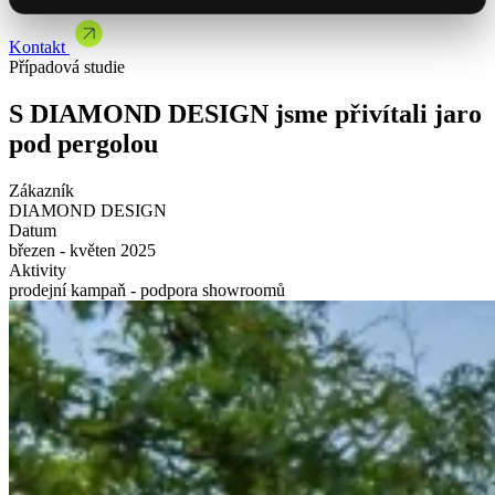
Brandová kampaň spojená s showroomem
Články & studie
Mýty a mylné představy o automatizaci
Kontakt
Mohlo by Vás zajímat
Vybrat termín
Případová studie
Se Spakem jsme uvedli řadu Master na český trh
Jak jsme dodali NFC vizitky pro ORLEN Slovakia
S DIAMOND DESIGN jsme přivítali jaro
Mohlo by Vás zajímat
Nabídka spolupráce
pod pergolou
Zákazník
DIAMOND DESIGN
Datum
březen - květen 2025
Aktivity
prodejní kampaň - podpora showroomů