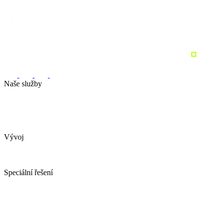
Naše služby
Marketingová strategie
Performance marketing
Sociální sítě
Marketingový audit
Pronajměte si marketing
Vývoj
Webové stránky
Tvorba e-shopu
Spotřebitelské soutěže
Speciální řešení
AI obchodní asistent
YDconnect
YDCollab
Spotřebitelské soutěže
Ověření emailové adresy ZDARMA