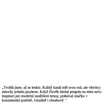
„Tvořili
„Tvořili
jsme,
jsme,
až
až
se
se
lesklo.
lesklo.
Každý
Každý
kanál
kanál
měl
měl
svou
svou
roli,
roli,
ale
ale
všechny
všechny
mluvily
mluvily
jedním
jedním
jazykem.
jazykem.
Když
Když
člověk
člověk
hledal
hledal
pergolu
pergolu
na
na
míru
míru
nebo
nebo
inspiraci
inspiraci
pro
pro
moderní
moderní
zastřešení
zastřešení
terasy,
terasy,
potkával
potkával
značku
značku
v
v
konzistentní
konzistentní
podobě,
podobě,
vizuálně
vizuálně
i
i
obsahově.
obsahově.
“
“