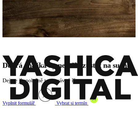
Dobrá značka by neměla zůstat na suchu
Dejme jí společně ten správný říz.
Vyplnit formulář
Vybrat si termín