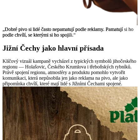
„Dobré
„Dobré
pivo
pivo
si
si
lidé
lidé
často
často
nepamatují
nepamatují
podle
podle
reklamy.
reklamy.
Pamatují
Pamatují
si
si
ho
ho
podle
podle
chvílí,
chvílí,
se
se
kterými
kterými
si
si
ho
ho
spojili.“
spojili.“
Jižní Čechy jako hlavní přísada
Klíčový vizuál kampaně vycházel z typických symbolů jihočeského
regionu — Holašovic, Českého Krumlova i třeboňských rybníků.
Právě spojení regionu, atmosféry a produktu pomohlo vytvořit
komunikaci, která nepůsobila jen jako reklama na pivo, ale jako
připomínka chvílí, které mají lidé s Jižními Čechami spojené.