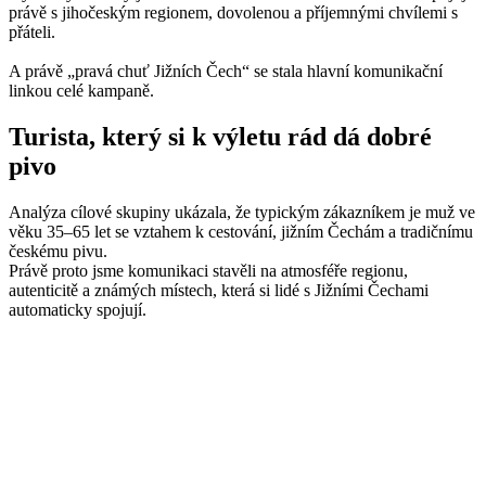
právě s jihočeským regionem, dovolenou a příjemnými chvílemi s
přáteli.
A právě „pravá chuť Jižních Čech“ se stala hlavní komunikační
linkou celé kampaně.
Turista, který si k výletu rád dá dobré
pivo
Analýza cílové skupiny ukázala, že typickým zákazníkem je muž ve
věku 35–65 let se vztahem k cestování, jižním Čechám a tradičnímu
českému pivu.
Právě proto jsme komunikaci stavěli na atmosféře regionu,
autenticitě a známých místech, která si lidé s Jižními Čechami
automaticky spojují.