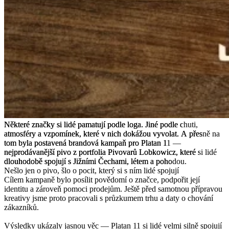
Některé
Některé
značky
značky
si
si
lidé
lidé
pamatují
pamatují
podle
podle
loga.
loga.
Jiné
Jiné
podle
podle
chuti,
chuti,
atmosféry
atmosféry
a
a
vzpomínek,
vzpomínek,
které
které
v
v
nich
nich
dokážou
dokážou
vyvolat.
vyvolat.
A
A
přesně
přesně
na
na
tom
tom
byla
byla
postavená
postavená
brandová
brandová
kampaň
kampaň
pro
pro
Platan
Platan
11
11
—
—
nejprodávanější
nejprodávanější
pivo
pivo
z
z
portfolia
portfolia
Pivovarů
Pivovarů
Lobkowicz,
Lobkowicz,
které
které
si
si
lidé
lidé
dlouhodobě
dlouhodobě
spojují
spojují
s
s
Jižními
Jižními
Čechami,
Čechami,
létem
létem
a
a
pohodou.
pohodou.
Nešlo jen o pivo, šlo o pocit, který si s ním lidé spojují
Cílem kampaně bylo posílit povědomí o značce, podpořit její
identitu a zároveň pomoci prodejům. Ještě před samotnou přípravou
kreativy jsme proto pracovali s průzkumem trhu a daty o chování
zákazníků.
Výsledky ukázaly jasnou věc — Platan 11 si lidé velmi silně spojují