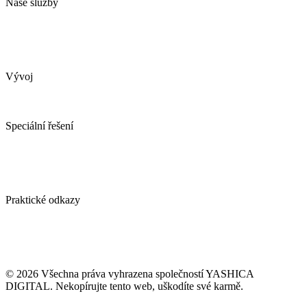
Naše služby
Marketingová strategie
Performance marketing
Sociální sítě
Marketingový audit
Pronajměte si marketing
Vývoj
Webové stránky
Tvorba e-shopu
Spotřebitelské soutěže
Speciální řešení
AI obchodní asistent
YDconnect
YDCollab
Spotřebitelské soutěže
Ověření emailové adresy ZDARMA
Praktické odkazy
Případové studie
Blog / vlog
Kontakt
GDPR
VOP naší agentury
© 2026 Všechna práva vyhrazena společností YASHICA
DIGITAL. Nekopírujte tento web, uškodíte své karmě.