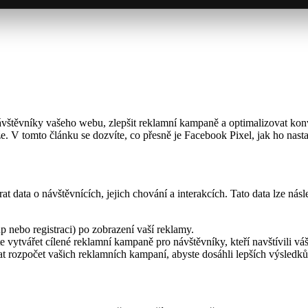
štěvníky vašeho webu, zlepšit reklamní kampaně a optimalizovat konverze
tomto článku se dozvíte, co přesně je Facebook Pixel, jak ho nasta
t data o návštěvnících, jejich chování a interakcích. Tato data lze nás
up nebo registraci) po zobrazení vaší reklamy.
vytvářet cílené reklamní kampaně pro návštěvníky, kteří navštívili váš
 rozpočet vašich reklamních kampaní, abyste dosáhli lepších výsledků 