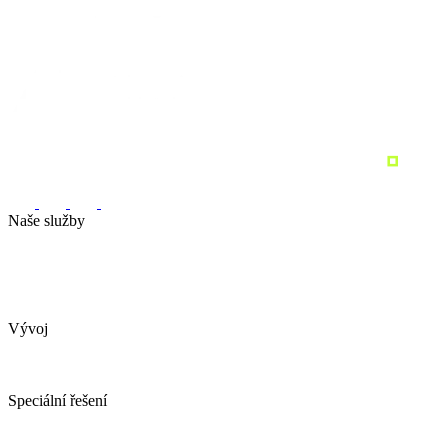
Naše služby
Marketingová strategie
Performance marketing
Sociální sítě
Marketingový audit
Pronajměte si marketing
Vývoj
Webové stránky
Tvorba e-shopu
Spotřebitelské soutěže
Speciální řešení
AI obchodní asistent
YDconnect