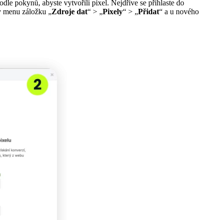
odle pokynů, abyste vytvořili pixel. Nejdříve se přihlaste do
 v menu záložku „
Zdroje dat
“ > „
Pixely
“ > „
Přidat
“ a u nového