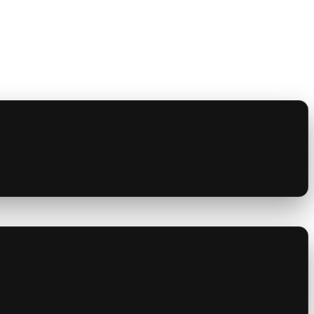
Ověření emailové adresy ZDARMA
er na český trh
é představy o automatizaci