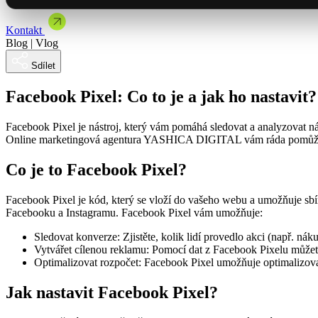
Kontakt
Vybrat termín
Blog | Vlog
Sdílet
Facebook Pixel: Co to je a jak ho nastavit?
Facebook Pixel je nástroj, který vám pomáhá sledovat a analyzovat náv
Online marketingová agentura YASHICA DIGITAL vám ráda pomůže. V 
Co je to Facebook Pixel?
Facebook Pixel je kód, který se vloží do vašeho webu a umožňuje sbíra
Facebooku a Instagramu. Facebook Pixel vám umožňuje:
Externí marketingové oddělení
YDcollab: buďme obchodní partneři
Sledovat konverze: Zjistěte, kolik lidí provedlo akci (např. nák
Vytvářet cílenou reklamu: Pomocí dat z Facebook Pixelu můžete 
Optimalizovat rozpočet: Facebook Pixel umožňuje optimalizovat
Jak nastavit Facebook Pixel?