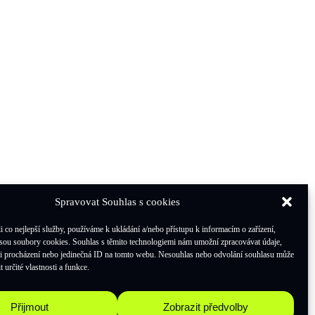
Spravovat Souhlas s cookies
co nejlepší služby, používáme k ukládání a/nebo přístupu k informacím o zařízení,
jsou soubory cookies. Souhlas s těmito technologiemi nám umožní zpracovávat údaje,
při procházení nebo jedinečná ID na tomto webu. Nesouhlas nebo odvolání souhlasu může
t určité vlastnosti a funkce.
Přijmout
Zobrazit předvolby