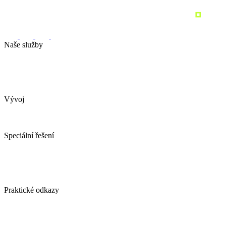
Naše služby
Marketingová strategie
Performance marketing
Sociální sítě
Marketingový audit
Pronajměte si marketing
Vývoj
Webové stránky
Tvorba e-shopu
Spotřebitelské soutěže
Speciální řešení
AI obchodní asistent
YDconnect
YDCollab
Spotřebitelské soutěže
Ověření emailové adresy ZDARMA
Praktické odkazy
Případové studie
Blog / vlog
Kontakt