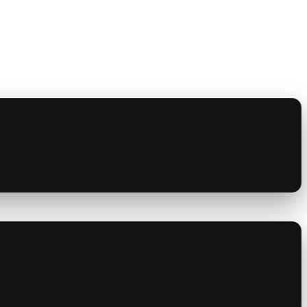
Ověření emailové adresy ZDARMA
er na český trh
é představy o automatizaci